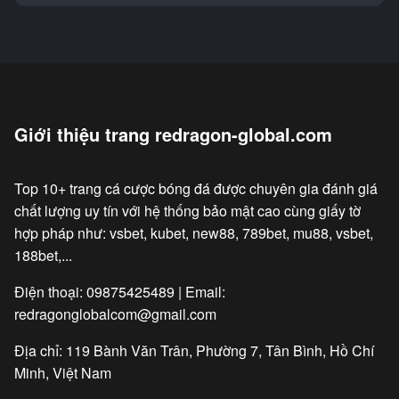
Giới thiệu trang redragon-global.com
Top 10+ trang cá cược bóng đá được chuyên gia đánh giá
chất lượng uy tín với hệ thống bảo mật cao cùng giấy tờ
hợp pháp như: vsbet, kubet, new88, 789bet, mu88, vsbet,
Các giao dịch đều được thực hiện rõ ràng và đảm bảo
188bet,...
quyền lợi
Điện thoại: 09875425489
|
Email:
redragonglobalcom@gmail.com
Một nền tảng cá cược bóng đá uy tín mang lại nhiều
lợi ích vượt trội:
Địa chỉ: 119 Bành Văn Trân, Phường 7, Tân Bình, Hồ Chí
Minh bạch và công bằng:
Các giao dịch đều được
Minh, Việt Nam
thực hiện rõ ràng, đảm bảo quyền lợi cho cả người