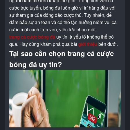
người đam mê trên khắp thế giới. Trong lĩnh vực cá
cược trực tuyến, bóng đá luôn giữ vị trí hàng đầu với
sự tham gia của đông đảo cược thủ. Tuy nhiên, để
đảm bảo sự an toàn và có thể tận hưởng niềm vui cá
cược một cách trọn vẹn, việc lựa chọn một
trang cá cược bóng đá
uy tín là yếu tố không thể bỏ
qua. Hãy cùng khám phá qua bài
giới thiệu
bên dưới.
Tại sao cần chọn trang cá cược
bóng đá uy tín?